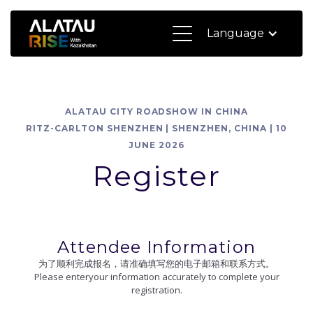
Language
ALATAU CITY ROADSHOW IN CHINA
RITZ-CARLTON SHENZHEN | SHENZHEN, CHINA | 10
JUNE 2026
Register
Attendee Information
为了顺利完成报名，请准确填写您的电子邮箱和联系方式。
Please enteryour information accurately to complete your
registration.